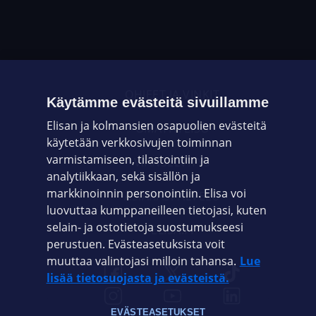
OHJEET JA VINKIT
Käytämme evästeitä sivuillamme
Elisan ja kolmansien osapuolien evästeitä
OMAYHTEISÖ
käytetään verkkosivujen toiminnan
varmistamiseen, tilastointiin ja
VIANSELVITYS
analytiikkaan, sekä sisällön ja
markkinoinnin personointiin. Elisa voi
ASIAKASPALVELU
luovuttaa kumppaneilleen tietojasi, kuten
selain- ja ostotietoja suostumukseesi
ELISA.FI
perustuen. Evästeasetuksista voit
muuttaa valintojasi milloin tahansa.
Lue
lisää tietosuojasta ja evästeistä.
EVÄSTEASETUKSET