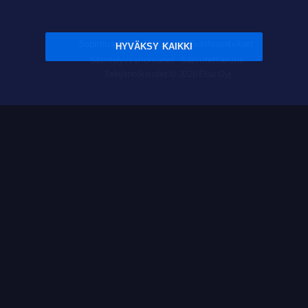
Sopimusehdot
Tietosuoja
Evästeasetukset
HYVÄKSY KAIKKI
Sääntelyviranomaiset
Saavutettavuus
Tekijänoikeudet © 2026 Elisa Oyj