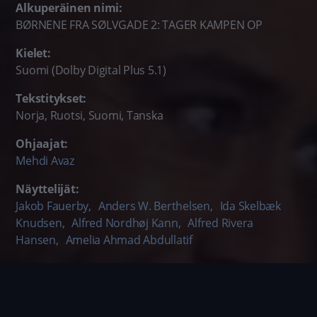
Alkuperäinen nimi:
BØRNENE FRA SØLVGADE 2: TAGER KAMPEN OP
Kielet:
Suomi (Dolby Digital Plus 5.1)
Tekstitykset:
Norja, Ruotsi, Suomi, Tanska
Ohjaajat:
Mehdi Avaz
Näyttelijät:
Jakob Fauerby
,
Anders W. Berthelsen
,
Ida Skelbæk
Knudsen
,
Alfred Nordhøj Kann
,
Alfred Rivera
Hansen
,
Amelia Ahmad Abdullatif