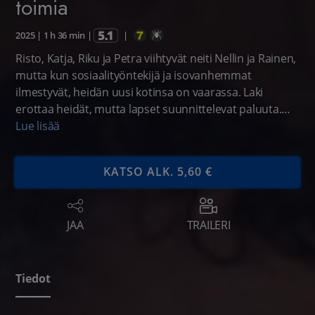
toimia
2025
|
1 h 36 min
|
|
Risto, Katja, Riku ja Petra viihtyvät neiti Nellin ja Rainen,
mutta kun sosiaalityöntekijä ja isovanhemmat
ilmestyvät, heidän uusi kotinsa on vaarassa. Laki
erottaa heidät, mutta lapset suunnittelevat paluuta.
Lämmin tarina perheestä, rakkaudesta ja rohkeudesta.
Lue lisää
KATSO ALK. 5,60 €
JAA
TRAILERI
Tiedot