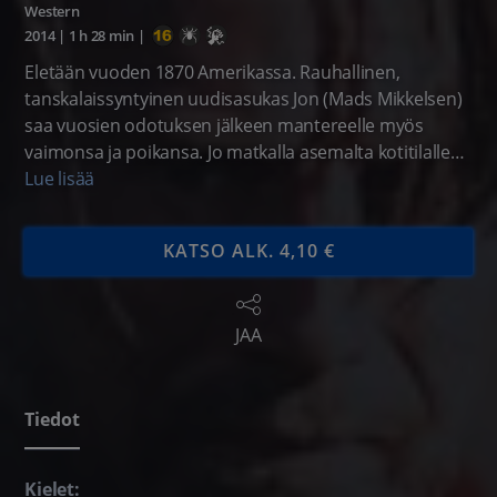
Western
2014
|
1 h 28 min
|
Eletään vuoden 1870 Amerikassa. Rauhallinen,
tanskalaissyntyinen uudisasukas Jon (Mads Mikkelsen)
saa vuosien odotuksen jälkeen mantereelle myös
vaimonsa ja poikansa. Jo matkalla asemalta kotitilalle
Jonin perhe joutuu silmittömän rikoksen kohteeksi.
Lue lisää
KATSO ALK. 4,10 €
JAA
Tiedot
Kielet: