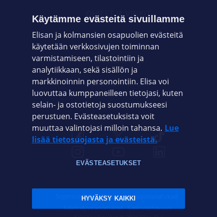
OHJEET JA VINKIT
Käytämme evästeitä sivuillamme
Elisan ja kolmansien osapuolien evästeitä
OMAYHTEISÖ
käytetään verkkosivujen toiminnan
varmistamiseen, tilastointiin ja
VIANSELVITYS
analytiikkaan, sekä sisällön ja
markkinoinnin personointiin. Elisa voi
ASIAKASPALVELU
luovuttaa kumppaneilleen tietojasi, kuten
selain- ja ostotietoja suostumukseesi
ELISA.FI
perustuen. Evästeasetuksista voit
muuttaa valintojasi milloin tahansa.
Lue
lisää tietosuojasta ja evästeistä.
EVÄSTEASETUKSET
Sopimusehdot
Tietosuoja
Evästeasetukset
HYVÄKSY KAIKKI
Sääntelyviranomaiset
Saavutettavuus