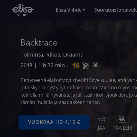
Elisa Viihde »
Suoratoistopalvel
Backtrace
Toiminta
,
Rikos
,
Draama
2018
|
1 h 32 min
|
Pettyneenä eläköitynyt sheriffi Skye kuulee, että van
jota Skye ei pystynyt ratkaisemaan. Mies on myös me
keinolla millä hyvänsä, ja jäljittää rikollisjoukkion, 
tämän muistia ja saadakseen rahat.
VUOKRAA HD 4,10 €
JAA
TRAILERI