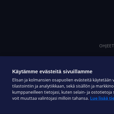
OHJEET
Käytämme evästeitä sivuillamme
Elisan ja kolmansien osapuolien evästeitä käytetään
tilastointiin ja analytiikkaan, sekä sisällön ja markkin
kumppaneilleen tietojasi, kuten selain- ja ostotieto
voit muuttaa valintojasi milloin tahansa.
Lue lisää ti