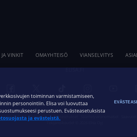
 JA VINKIT
OMAYHTEISÖ
VIANSELVITYS
ASI
ELISA.FI
 verkkosivujen toiminnan varmistamiseen,
EVÄSTEAS
oinnin personointiin. Elisa voi luovuttaa
ja suostumukseesi perustuen. Evästeasetuksista
Sopimusehdot
Tietosuoja
Evästeasetukset
Sääntelyviranomaiset
Saavutet
etosuojasta ja evästeistä.
Tekijänoikeudet © 2026 Elisa Oyj