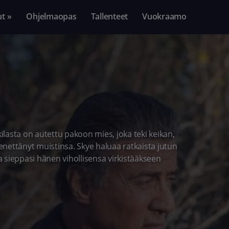
ut »
Ohjelmaopas
Tallenteet
Vuokraamo
kilasta on autettu pakoon mies, joka teki keikan,
nettänyt muistinsa. Skye haluaa ratkaista jutun
joka sieppasi hänen vihollisensa virkistääkseen