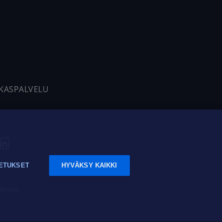
AKASPALVELU
ETUKSET
HYVÄKSY KAIKKI
tavuus