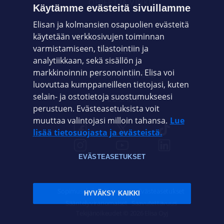
OHJEET JA VINKIT
Käytämme evästeitä sivuillamme
Elisan ja kolmansien osapuolien evästeitä
OMAYHTEISÖ
käytetään verkkosivujen toiminnan
varmistamiseen, tilastointiin ja
VIANSELVITYS
analytiikkaan, sekä sisällön ja
markkinoinnin personointiin. Elisa voi
ASIAKASPALVELU
luovuttaa kumppaneilleen tietojasi, kuten
selain- ja ostotietoja suostumukseesi
ELISA.FI
perustuen. Evästeasetuksista voit
muuttaa valintojasi milloin tahansa.
Lue
lisää tietosuojasta ja evästeistä.
EVÄSTEASETUKSET
Sopimusehdot
Tietosuoja
Evästeasetukset
HYVÄKSY KAIKKI
Sääntelyviranomaiset
Saavutettavuus
Tekijänoikeudet © 2026 Elisa Oyj