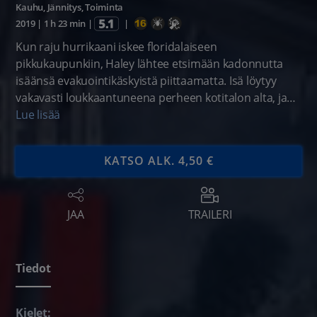
Kauhu
,
Jännitys
,
Toiminta
2019
|
1 h 23 min
|
|
Kun raju hurrikaani iskee floridalaiseen
pikkukaupunkiin, Haley lähtee etsimään kadonnutta
isäänsä evakuointikäskyistä piittaamatta. Isä löytyy
vakavasti loukkaantuneena perheen kotitalon alta, ja
tulvavesien noustessa molemmat jäävät loukkuun.
Lue lisää
Myrskyn yltyessä pakomahdollisuudet käyvät vähiin, ja
pian he huomaavat, että veden varassa piilee muitakin
KATSO ALK. 4,50 €
vaaroja.
JAA
TRAILERI
Tiedot
Kielet: