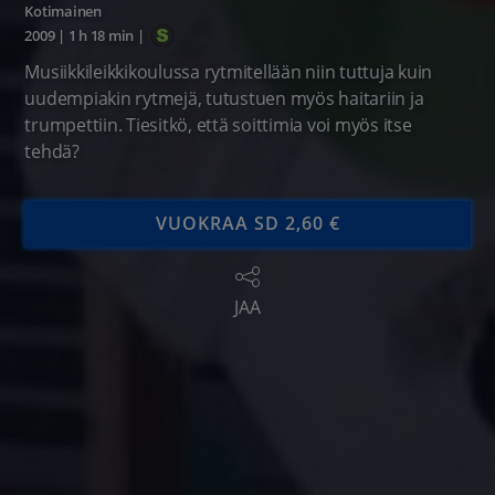
Kotimainen
2009
|
1 h 18 min
|
Musiikkileikkikoulussa rytmitellään niin tuttuja kuin
uudempiakin rytmejä, tutustuen myös haitariin ja
trumpettiin. Tiesitkö, että soittimia voi myös itse
tehdä?
VUOKRAA SD 2,60 €
JAA