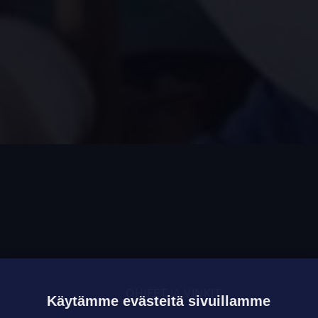
OHJEET JA VINKIT
Käytämme evästeitä sivuillamme