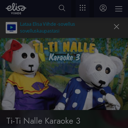
Lataa Elisa Viihde -sovellus
sovelluskaupastasi
Ti-Ti Nalle Karaoke 3