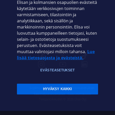
Elisan ja kolmansien osapuolien evästeitä
OMAYHTEISÖ
käytetään verkkosivujen toiminnan
varmistamiseen, tilastointiin ja
VIANSELVITYS
analytiikkaan, sekä sisällön ja
markkinoinnin personointiin. Elisa voi
ASIAKASPALVELU
luovuttaa kumppaneilleen tietojasi, kuten
selain- ja ostotietoja suostumukseesi
ELISA.FI
perustuen. Evästeasetuksista voit
muuttaa valintojasi milloin tahansa.
Lue
lisää tietosuojasta ja evästeistä.
EVÄSTEASETUKSET
Sopimusehdot
Tietosuoja
Evästeasetukset
HYVÄKSY KAIKKI
Sääntelyviranomaiset
Saavutettavuus
Tekijänoikeudet © 2026 Elisa Oyj