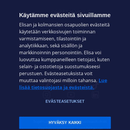
OHJEET JA VINKIT
Käytämme evästeitä sivuillamme
Elisan ja kolmansien osapuolien evästeitä
OMAYHTEISÖ
käytetään verkkosivujen toiminnan
varmistamiseen, tilastointiin ja
VIANSELVITYS
analytiikkaan, sekä sisällön ja
markkinoinnin personointiin. Elisa voi
ASIAKASPALVELU
luovuttaa kumppaneilleen tietojasi, kuten
selain- ja ostotietoja suostumukseesi
ELISA.FI
perustuen. Evästeasetuksista voit
muuttaa valintojasi milloin tahansa.
Lue
lisää tietosuojasta ja evästeistä.
EVÄSTEASETUKSET
Sopimusehdot
Tietosuoja
Evästeasetukset
HYVÄKSY KAIKKI
Sääntelyviranomaiset
Saavutettavuus