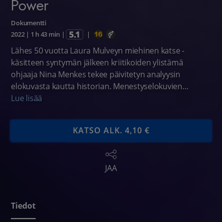
Power
Dokumentti
2022
|
1 h 43 min
|
|
Lähes 50 vuotta Laura Mulveyn miehinen katse -
käsitteen syntymän jälkeen kriitikoiden ylistämä
ohjaaja Nina Menkes tekee päivitetyn analyysin
elokuvasta kautta historian. Menestyselokuvien
kohtauksissa nähdään esimerkkejä tavoista ja
Lue lisää
tekniikoista, jotka heijastavat yhteiskunnan
valtarakenteita, joissa nainen on miehelle alisteinen.
KATSO ALK. 4,10 €
Brainwashed: Sex-Camera-Power on feministisen
elokuvateorian virstanpylväs ja silmiä avaava kritiikki
pysähdyksissä olevaa alaa kohtaan.
JAA
Tiedot