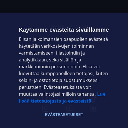
OHJEET JA VINKIT
Käytämme evästeitä sivuillamme
Elisan ja kolmansien osapuolien evästeitä
OMAYHTEISÖ
käytetään verkkosivujen toiminnan
varmistamiseen, tilastointiin ja
VIANSELVITYS
analytiikkaan, sekä sisällön ja
markkinoinnin personointiin. Elisa voi
ASIAKASPALVELU
luovuttaa kumppaneilleen tietojasi, kuten
selain- ja ostotietoja suostumukseesi
ELISA.FI
perustuen. Evästeasetuksista voit
muuttaa valintojasi milloin tahansa.
Lue
lisää tietosuojasta ja evästeistä.
EVÄSTEASETUKSET