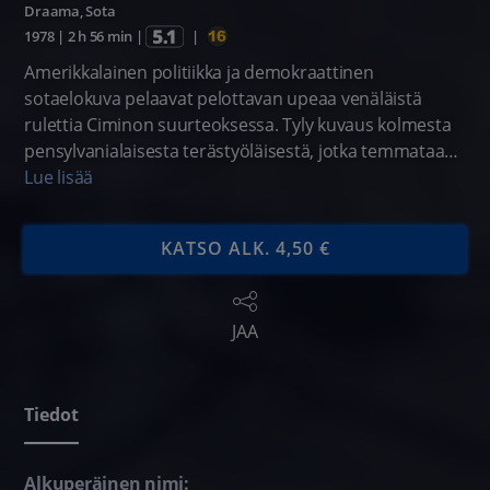
Draama
,
Sota
1978
|
2 h 56 min
|
|
Amerikkalainen politiikka ja demokraattinen
sotaelokuva pelaavat pelottavan upeaa venäläistä
rulettia Ciminon suurteoksessa. Tyly kuvaus kolmesta
pensylvanialaisesta terästyöläisestä, jotka temmataan
kaverillisilta metsästyskeikoilta ja pienen
Lue lisää
tehdaskaupungin ortodoksisesta idyllistä keskelle
Vietnamin helvettiä. Sota on darvinistista taistelua ja
KATSO ALK. 4,50 €
totaalisen kaaosmaista tuhoamista ilman sääntöjä ja
tajua ulkopuolisesta maailmasta. Taiston raakuus ja
täydellinen epäinhimillisyys muovaavat ystävyksistä
JAA
hermoheikon, vihanneksen ja sankarin, jotka henkisesti
elävät Namissa vielä kotiinpaluun jälkeenkin.
Tiedot
Alkuperäinen nimi: