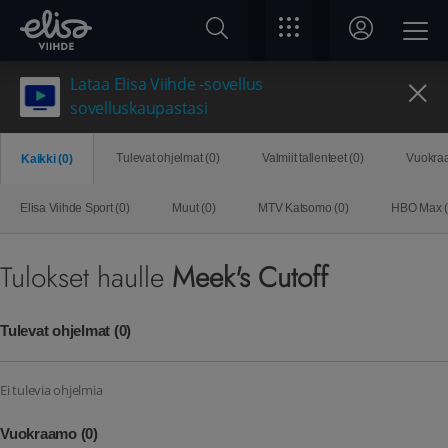
Lataa Elisa Viihde -sovellus
sovelluskaupastasi
Tulevat ohjelmat (
0
)
Valmiit tallenteet (
0
)
Vuokra
Kaikki (
0
)
Elisa Viihde Sport (
0
)
Muut (
0
)
MTV Katsomo (
0
)
HBO Max (
Tulokset haulle
Meek's Cutoff
Tulevat ohjelmat
(0)
Ei tulevia ohjelmia
Vuokraamo
(0)