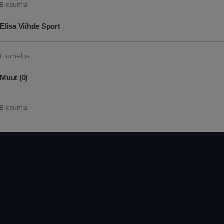
Ei osumia
Elisa Viihde Sport
Ei urheilua
Muut
(0)
Ei osumia