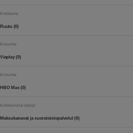
Ei elokuvia
Ruutu
(0)
Ei osumia
Viaplay
(0)
Ei osumia
HBO Max
(0)
Ei elokuvia tai sarjoja
Maksukanavat ja suoratoistopalvelut
(0)