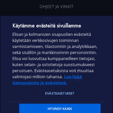
OHJEET JA VINKIT
OMAYHTEISÖ
Käytämme evästeitä sivuillamme
VIANSELVITYS
Elisan ja kolmansien osapuolien evästeitä
käytetään verkkosivujen toiminnan
ASIAKASPALVELU
varmistamiseen, tilastointiin ja analytiikkaan,
sekä sisällön ja markkinoinnin personointiin.
ELISA.FI
Elisa voi luovuttaa kumppaneilleen tietojasi,
kuten selain- ja ostotietoja suostumukseesi
perustuen. Evästeasetuksista voit muuttaa
valintojasi milloin tahansa.
Lue lisää
tietosuojasta ja evästeistä.
EVÄSTEASETUKSET
Sopimusehdot
Tietosuoja
Evästeasetukset
Sääntelyviranomaiset
Saavutettavuus
HYVÄKSY KAIKKI
Tekijänoikeudet © 2021 Elisa Oyj