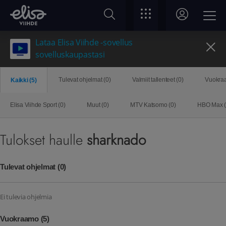
Lataa Elisa Viihde -sovellus
sovelluskaupastasi
Tulevat ohjelmat (
0
)
Valmiit tallenteet (
0
)
Vuokra
Kaikki (
5
)
Elisa Viihde Sport (
0
)
Muut (
0
)
MTV Katsomo (
0
)
HBO Max (
Tulokset haulle
sharknado
Tulevat ohjelmat
(0)
Ei tulevia ohjelmia
Vuokraamo
(5)