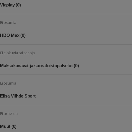
Viaplay
(0)
Ei osumia
HBO Max
(0)
Ei elokuvia tai sarjoja
Maksukanavat ja suoratoistopalvelut
(0)
Ei osumia
Elisa Viihde Sport
Ei urheilua
Muut
(0)