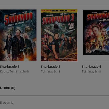
Sharknado 5
Sharknado 3
Sharknado 4
Kauhu, Toiminta, Sci-fi
Toiminta, Sci-fi
Toiminta, Sci-fi
Ruutu
(0)
Ei osumia