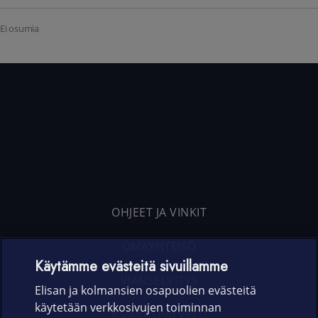
Ei osumia
OHJEET JA VINKIT
OMAYHTEISÖ
Käytämme evästeitä sivuillamme
VIANSELVITYS
Elisan ja kolmansien osapuolien evästeitä
käytetään verkkosivujen toiminnan
ASIAKASPALVELU