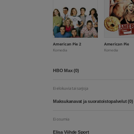
American Pie 2
American Pie
Komedia
Komedia
HBO Max
(0)
Ei elokuvia tai sarjoja
Maksukanavat ja suoratoistopalvelut
(0)
Ei osumia
Elisa Viihde Sport