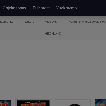
Ohjelmaopas
Tallenteet
Vuokraamo
raamo (
11
)
Ruutu (
0
)
Viaplay (
3
)
Maksukanavat ja suoratoistopa
HBO Max (
0
)