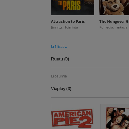
Attraction to Paris
The Hungover 
Jännitys, Toiminta
Komedia, Fantasia, 
Ja 1 lisää...
Ruutu
(0)
Ei osumia
Viaplay
(3)