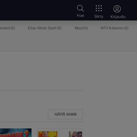
Hae
Siirry
Kirjaudu
lvelut (
0
)
Elisa Viihde Sport (
0
)
Muut (
0
)
MTV Katsomo (
0
)
NÄYTÄ KAIKKI