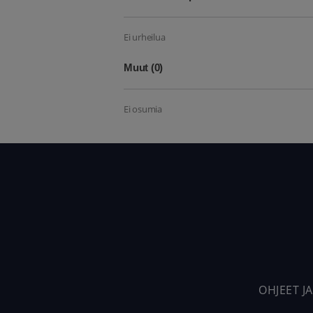
Ei urheilua
Muut
(0)
Ei osumia
OHJEET JA