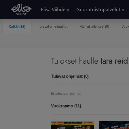
Elisa Viihde »
Suoratoistopalvelut »
Tulevat ohjelmat (
0
)
Valmiit tallenteet (
0
)
Vuok
Kaikki (
14
)
Tulokset haulle
tara reid
Tulevat ohjelmat
(0)
Ei tulevia ohjelmia
Vuokraamo
(11)