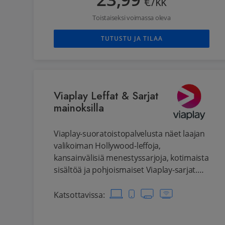
23,99
€/kk
Toistaiseksi voimassa oleva
TUTUSTU JA TILAA
Viaplay Leffat & Sarjat
mainoksilla
Viaplay-suoratoistopalvelusta näet laajan
valikoiman Hollywood-leffoja,
kansainvälisiä menestyssarjoja, kotimaista
sisältöä ja pohjoismaiset Viaplay-sarjat.
Lisäksi Viaplaysta löytyy kattava valikoima
lastenohjelmia. Elokuvat ja sarjat kulkevat
Katsottavissa
:
mukana kaikissa laitteissasi: katso
tietokoneen ruudulta tai puhelimesta,