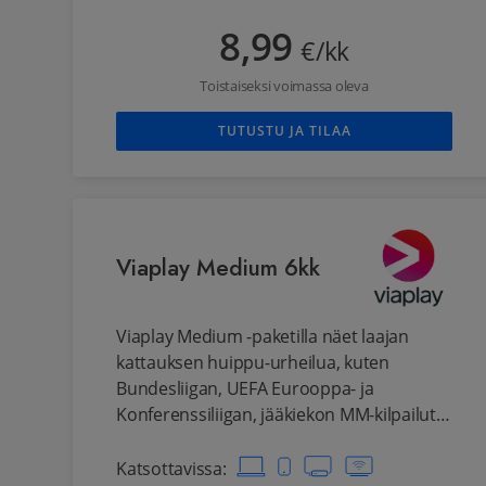
tabletista, pelikonsolista ja smart tv:stä.
8,99
Tilaus ei sisällä offline-toimintoa. Näet
€/kk
samat sisällöt kuin Viaplay Leffat & Sarjat -
Toistaiseksi voimassa oleva
paketilla, mutta sisällöissä on
mainoskatkoja aivan kuten tavallisilla TV-
TUTUSTU JA TILAA
kanavilla.
Viaplay Medium 6kk
Viaplay Medium -paketilla näet laajan
kattauksen huippu-urheilua, kuten
Bundesliigan, UEFA Eurooppa- ja
Konferenssiliigan, jääkiekon MM-kilpailut,
golfia, dartsia ja talviurheilua sekä laajan
valikoiman Hollywood-leffoja,
Katsottavissa
: