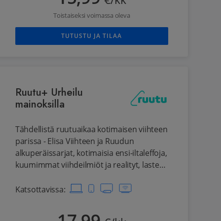
€/kk
Toistaiseksi voimassa oleva
TUTUSTU JA TILAA
Ruutu+ Urheilu
mainoksilla
Tähdellistä ruutuaikaa kotimaisen viihteen
parissa - Elisa Viihteen ja Ruudun
alkuperäissarjat, kotimaisia ensi-iltaleffoja,
kuumimmat viihdeilmiöt ja realityt, lasten
suosikkisarjat ja kotimainen palloilu
yksinoikeudella.
Katsottavissa
: