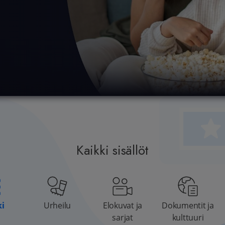
Kaikki sisällöt
ki
Urheilu
Elokuvat ja
Dokumentit ja
sarjat
kulttuuri