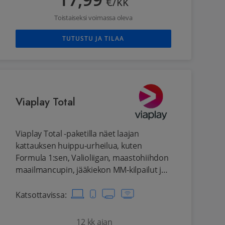
17,99
€/kk
Toistaiseksi voimassa oleva
TUTUSTU JA TILAA
Viaplay Total
Viaplay Total -paketilla näet laajan
kattauksen huippu-urheilua, kuten
Formula 1:sen, Valioliigan, maastohiihdon
maailmancupin, jääkiekon MM-kilpailut ja
NHL:n, sekä laajan valikoiman leffoja ja
sarjoja. Lisäksi palvelusta löytyy kattava
Katsottavissa
:
valikoima lastenohjelmia.
12 kk ajan