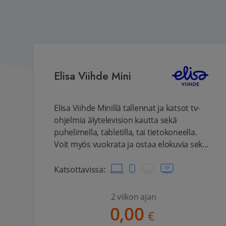
Elisa Viihde Mini
Elisa Viihde Minillä tallennat ja katsot tv-
ohjelmia älytelevision kautta sekä
puhelimella, tabletilla, tai tietokoneella.
Voit myös vuokrata ja ostaa elokuvia sekä
katsella tilaamiesi suoratoistopalveluiden
(mm. Viaplay ja HBO Nordic) sisältöjä.
Katsottavissa
:
2 viikon ajan
0,00
€