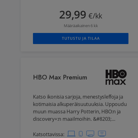
kansainvälisiä menestyssarjoja, kotimaista
sisältöä ja pohjoismaiset Viaplay-sarjat.
29,99
€/kk
Lisäksi palvelusta löytyy kattava valikoima
lastenohjelmia. Sisällöt kulkevat mukana
Määräaikainen 6 kk
kaikissa laitteissasi: katso tietokoneen
ruudulta tai puhelimesta, tabletista,
TUTUSTU JA TILAA
pelikonsolista ja smart tv:stä. Paketti
sisältää samat sisällöt kuin Viaplay Total,
paitsi Valioliigan, NHL:n ja Formula 1:n, ja
reilusti alempaan hintaan.
HBO Max Premium
Katso ikonisia sarjoja, menestysleffoja ja
kotimaisia alkuperäisuutuuksia. Uppoudu
muun muassa Harry Potterin, HBO:n ja
discovery+:n maailmoihin. &#8203;
Premium tilauksella voit nauttia jopa 4K
UHD- ja HDR-kuvanlaadusta sekä Dolby
Katsottavissa
: