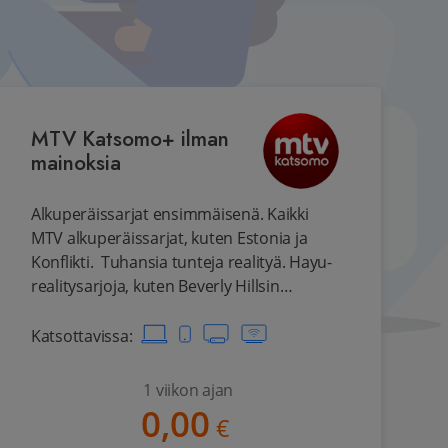
MTV Katsomo+ ilman
mainoksia
Alkuperäissarjat ensimmäisenä. Kaikki
MTV alkuperäissarjat, kuten Estonia ja
Konflikti. Tuhansia tunteja realityä. Hayu-
realitysarjoja, kuten Beverly Hillsin
täydelliset naiset Kansainvälisiä
hittisarjoja ja elokuvia. Pohjoismaiset
Katsottavissa
:
suosikit, kuten Murha Helsingörissä, Maria
Wern, Top Dog sekä Beck-elokuvat.
1 viikon ajan
Lastenohjelmat aina suomeksi puhuttuna.
0,00
€
Kattava valikoima lasten ja nuorten