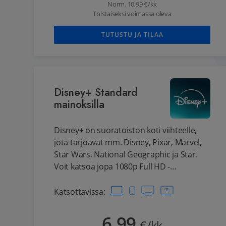
Norm.
10,99
€/kk
Toistaiseksi voimassa oleva
TUTUSTU JA TILAA
Disney+ Standard
mainoksilla
Disney+ on suoratoiston koti viihteelle,
jota tarjoavat mm. Disney, Pixar, Marvel,
Star Wars, National Geographic ja Star.
Voit katsoa jopa 1080p Full HD -
tarkkuudella sekä nauttia jopa 5.1-
äänentoistosta. Voit katsoa kahdella
Katsottavissa
:
laitteella samanaikaisesti. Sisältää
mainoksia.
6,99