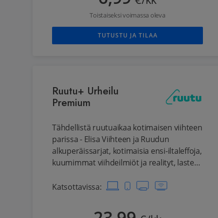
€/kk
Toistaiseksi voimassa oleva
TUTUSTU JA TILAA
Ruutu+ Urheilu
Premium
Tähdellistä ruutuaikaa kotimaisen viihteen
parissa - Elisa Viihteen ja Ruudun
alkuperäissarjat, kotimaisia ensi-iltaleffoja,
kuumimmat viihdeilmiöt ja realityt, lasten
suosikkisarjat ja kotimainen palloilu
yksinoikeudella.
Katsottavissa
: