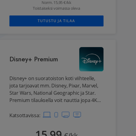
suosikkeja.
Norm.
15,95
€/kk
Toistaiseksi voimassa oleva
TUTUSTU JA TILAA
Disney+ Premium
Disney+ on suoratoiston koti viihteelle,
jota tarjoavat mm. Disney, Pixar, Marvel,
Star Wars, National Geographic ja Star.
Premium tilauksella voit nauttia jopa 4K
UHD- ja HDR-kuvanlaadusta sekä Dolby
Atmos -äänentoistosta. Voit katsoa
Katsottavissa
:
neljällä laitteella samanaikaisesti.
15,99