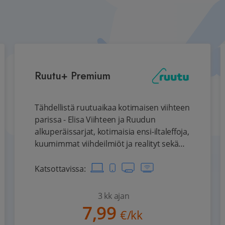
Ruutu+ Premium
Tähdellistä ruutuaikaa kotimaisen viihteen
parissa - Elisa Viihteen ja Ruudun
alkuperäissarjat, kotimaisia ensi-iltaleffoja,
kuumimmat viihdeilmiöt ja realityt sekä
lasten suosikkisarjat.
Katsottavissa
:
3 kk ajan
7,99
€/kk