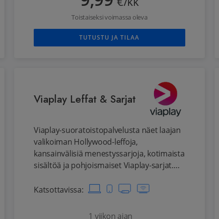
9,99
€/kk
Toistaiseksi voimassa oleva
TUTUSTU JA TILAA
Viaplay Leffat & Sarjat
Viaplay-suoratoistopalvelusta näet laajan
valikoiman Hollywood-leffoja,
kansainvälisiä menestyssarjoja, kotimaista
sisältöä ja pohjoismaiset Viaplay-sarjat.
Lisäksi Viaplaysta löytyy kattava valikoima
lastenohjelmia. Elokuvat ja sarjat kulkevat
Katsottavissa
:
mukana kaikissa laitteissasi: katso
tietokoneen ruudulta tai puhelimesta,
1 viikon ajan