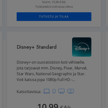
Norm.
15,99
€/kk
Toistaiseksi voimassa oleva
TUTUSTU JA TILAA
Disney+ Standard
Disney+ on suoratoiston koti viihteelle,
jota tarjoavat mm. Disney, Pixar, Marvel,
Star Wars, National Geographic ja Star.
Voit katsoa jopa 1080p Full HD -
tarkkuudella sekä nauttia jopa 5.1-
äänentoistosta. Voit katsoa kahdella
Katsottavissa
:
laitteella samanaikaisesti.
10,99