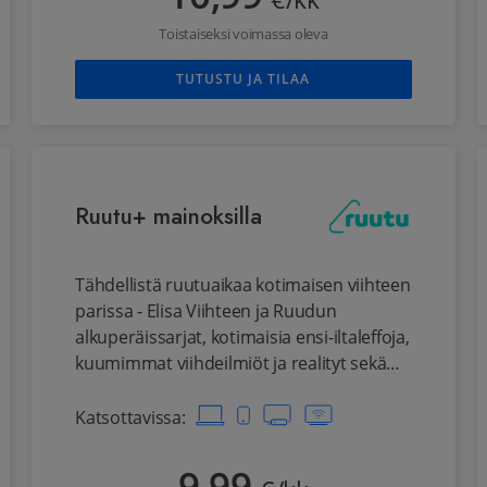
€/kk
Toistaiseksi voimassa oleva
TUTUSTU JA TILAA
Ruutu+ mainoksilla
Tähdellistä ruutuaikaa kotimaisen viihteen
parissa - Elisa Viihteen ja Ruudun
alkuperäissarjat, kotimaisia ensi-iltaleffoja,
kuumimmat viihdeilmiöt ja realityt sekä
lasten suosikkisarjat.
Katsottavissa
: