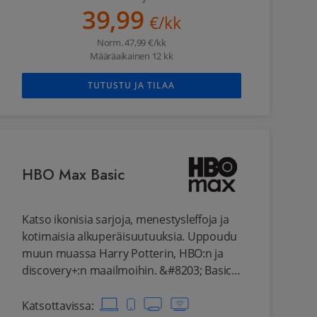
39,99
€/kk
Norm.
47,99
€/kk
Määräaikainen 12 kk
TUTUSTU JA TILAA
HBO Max Basic
Katso ikonisia sarjoja, menestysleffoja ja
kotimaisia alkuperäisuutuuksia. Uppoudu
muun muassa Harry Potterin, HBO:n ja
discovery+:n maailmoihin. &#8203; Basic
tilauksella katsot sisältöjä Full HD -
videoresoluutiolla. Tilaukseen sisältyy
Katsottavissa
: