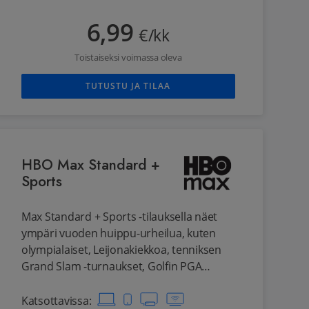
mainoksia. Voit katsoa kahdella laitteella
samanaikaisesti.
6,99
€/kk
Toistaiseksi voimassa oleva
TUTUSTU JA TILAA
HBO Max Standard +
Sports
Max Standard + Sports -tilauksella näet
ympäri vuoden huippu-urheilua, kuten
olympialaiset, Leijonakiekkoa, tenniksen
Grand Slam -turnaukset, Golfin PGA
kiertueen, pyöräilyn suuret ympäriajot ja
snookeria. Urheilun lisäksi näet HBO:n ja
Katsottavissa
: