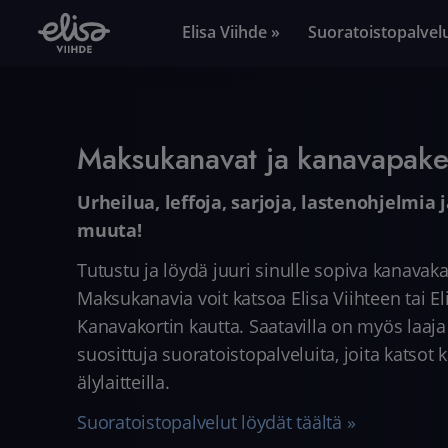
Elisa Viihde »
Suoratoistopalvel
Maksukanavat ja kanavapaket
Urheilua, leffoja, sarjoja, lastenohjelmia 
muuta!
Tutustu ja löydä juuri sinulle sopiva kanavaka
Maksukanavia voit katsoa Elisa Viihteen tai El
Kanavakortin kautta. Saatavilla on myös laaja
suosittuja suoratoistopalveluita, joita katsot k
älylaitteilla.
Suoratoistopalvelut löydät täältä »