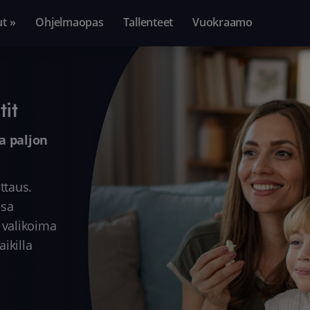
ut »
Ohjelmaopas
Tallenteet
Vuokraamo
it
ja paljon
ttaus.
isa
 valikoima
aikilla