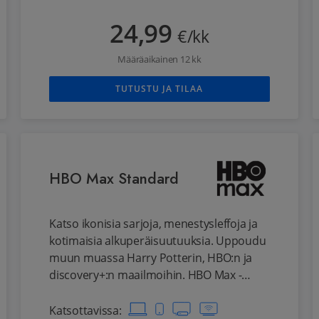
kansainvälisiä menestyssarjoja, kotimaista
sisältöä ja pohjoismaiset Viaplay-sarjat.
24,99
€/kk
Lisäksi palvelusta löytyy kattava valikoima
lastenohjelmia. Sisällöt kulkevat mukana
Määräaikainen 12 kk
kaikissa laitteissasi: katso tietokoneen
ruudulta tai puhelimesta, tabletista,
TUTUSTU JA TILAA
pelikonsolista ja smart tv:stä. Paketti
sisältää samat sisällöt kuin Viaplay Total,
paitsi Valioliigan, NHL:n ja Formula 1:n, ja
reilusti alempaan hintaan.
HBO Max Standard
Katso ikonisia sarjoja, menestysleffoja ja
kotimaisia alkuperäisuutuuksia. Uppoudu
muun muassa Harry Potterin, HBO:n ja
discovery+:n maailmoihin. HBO Max -
tunnukset aktivoit tilauksen jälkeen
osoitteessa elisaviihde.fi/hbomax.
Katsottavissa
: