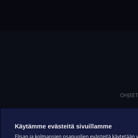
OHJEET
Käytämme evästeitä sivuillamme
Elisan ja kolmansien osapuolien evästeitä käytetään