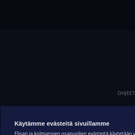
OHJEET
Käytämme evästeitä sivuillamme
Elisan ja kolmansien osapuolien evästeitä käytetään