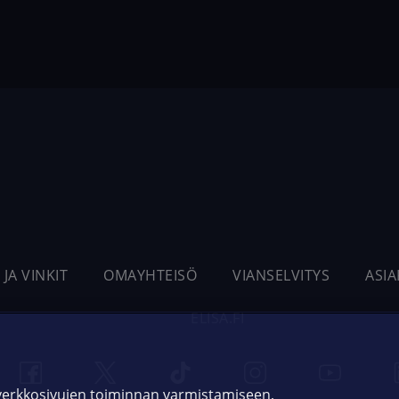
 JA VINKIT
OMAYHTEISÖ
VIANSELVITYS
ASI
ELISA.FI
 verkkosivujen toiminnan varmistamiseen,