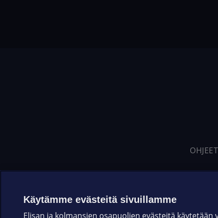
OHJEET
Käytämme evästeitä sivuillamme
Elisan ja kolmansien osapuolien evästeitä käytetään