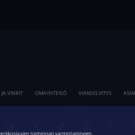
 JA VINKIT
OMAYHTEISÖ
VIANSELVITYS
ASI
ELISA.FI
 verkkosivujen toiminnan varmistamiseen,