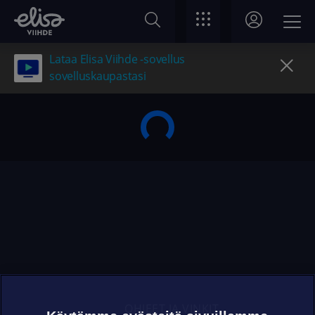
Lataa Elisa Viihde -sovellus
sovelluskaupastasi
OHJEET JA VINKIT