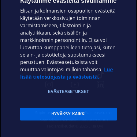
Käytämme evästeitä sivuillamme
Elisan ja kolmansien osapuolien evästeitä
OMAYHTEISÖ
käytetään verkkosivujen toiminnan
varmistamiseen, tilastointiin ja
VIANSELVITYS
analytiikkaan, sekä sisällön ja
markkinoinnin personointiin. Elisa voi
ASIAKASPALVELU
luovuttaa kumppaneilleen tietojasi, kuten
selain- ja ostotietoja suostumukseesi
ELISA.FI
perustuen. Evästeasetuksista voit
muuttaa valintojasi milloin tahansa.
Lue
lisää tietosuojasta ja evästeistä.
EVÄSTEASETUKSET
Sopimusehdot
Tietosuoja
Evästeasetukset
HYVÄKSY KAIKKI
Sääntelyviranomaiset
Saavutettavuus
Tekijänoikeudet © 2026 Elisa Oyj