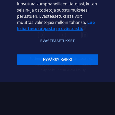
luovuttaa kumppaneilleen tietojasi, kuten
selain- ja ostotietoja suostumukseesi
ELISA.FI
perustuen. Evästeasetuksista voit
muuttaa valintojasi milloin tahansa.
Lue
lisää tietosuojasta ja evästeistä.
EVÄSTEASETUKSET
Sopimusehdot
Tietosuoja
Evästeasetukset
HYVÄKSY KAIKKI
Sääntelyviranomaiset
Saavutettavuus
Tekijänoikeudet © 2026 Elisa Oyj