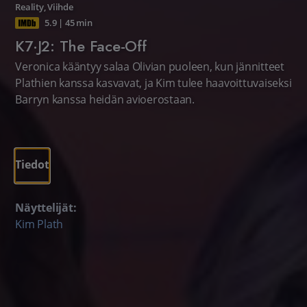
Reality
,
Viihde
5.9
|
45 min
K7·J2: The Face-Off
Veronica kääntyy salaa Olivian puoleen, kun jännitteet
Plathien kanssa kasvavat, ja Kim tulee haavoittuvaiseksi
Barryn kanssa heidän avioerostaan.
Tiedot
Näyttelijät:
Kim Plath