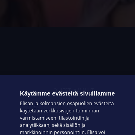
OHJEET JA VINKIT
Käytämme evästeitä sivuillamme
Elisan ja kolmansien osapuolien evästeitä
OMAYHTEISÖ
käytetään verkkosivujen toiminnan
varmistamiseen, tilastointiin ja
VIANSELVITYS
analytiikkaan, sekä sisällön ja
markkinoinnin personointiin. Elisa voi
ASIAKASPALVELU