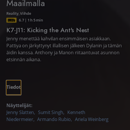
Maailmalla
Reality
,
Viihde
6.7
|
1 h 5 min
K7·J11: Kicking the Ant's Nest
Jenny menettää kahvilan ensimmäisen asiakkaan.
Pattiya on järkyttynyt illallisen jälkeen Dylanin ja tämän
äidin kanssa. Anthony ja Manon riitaantuvat asunnon
etsinnän aikana.
Tiedot
Näyttelijät:
Jenny Slatten
,
Sumit Singh
,
Kenneth
Niedermeier
,
Armando Rubio
,
Ariela Weinberg