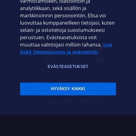
varmistamiseen, tilastointiin ja
VIANSELVITYS
analytiikkaan, sekä sisällön ja
markkinoinnin personointiin. Elisa voi
ASIAKASPALVELU
luovuttaa kumppaneilleen tietojasi, kuten
selain- ja ostotietoja suostumukseesi
ELISA.FI
perustuen. Evästeasetuksista voit
muuttaa valintojasi milloin tahansa.
Lue
lisää tietosuojasta ja evästeistä.
EVÄSTEASETUKSET
Sopimusehdot
Tietosuoja
Evästeasetukset
HYVÄKSY KAIKKI
Sääntelyviranomaiset
Saavutettavuus
Tekijänoikeudet © 2026 Elisa Oyj