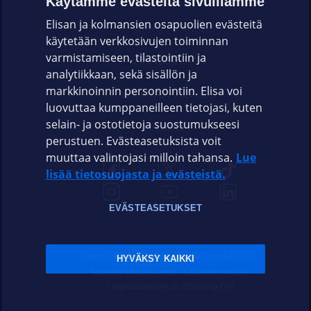
Käytämme evästeitä sivuillamme
Elisan ja kolmansien osapuolien evästeitä
OMAYHTEISÖ
käytetään verkkosivujen toiminnan
varmistamiseen, tilastointiin ja
VIANSELVITYS
analytiikkaan, sekä sisällön ja
markkinoinnin personointiin. Elisa voi
ASIAKASPALVELU
luovuttaa kumppaneilleen tietojasi, kuten
selain- ja ostotietoja suostumukseesi
ELISA.FI
perustuen. Evästeasetuksista voit
muuttaa valintojasi milloin tahansa.
Lue
lisää tietosuojasta ja evästeistä.
EVÄSTEASETUKSET
Sopimusehdot
Tietosuoja
Evästeasetukset
HYVÄKSY KAIKKI
Sääntelyviranomaiset
Saavutettavuus
Tekijänoikeudet © 2026 Elisa Oyj