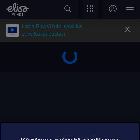
Lataa Elisa Viihde -sovellus
sovelluskaupastasi
OHJEET JA VINKIT