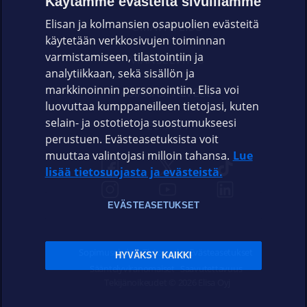
Käytämme evästeitä sivuillamme
Elisan ja kolmansien osapuolien evästeitä
OMAYHTEISÖ
käytetään verkkosivujen toiminnan
varmistamiseen, tilastointiin ja
VIANSELVITYS
analytiikkaan, sekä sisällön ja
markkinoinnin personointiin. Elisa voi
ASIAKASPALVELU
luovuttaa kumppaneilleen tietojasi, kuten
selain- ja ostotietoja suostumukseesi
ELISA.FI
perustuen. Evästeasetuksista voit
muuttaa valintojasi milloin tahansa.
Lue
lisää tietosuojasta ja evästeistä.
EVÄSTEASETUKSET
Sopimusehdot
Tietosuoja
Evästeasetukset
HYVÄKSY KAIKKI
Sääntelyviranomaiset
Saavutettavuus
Tekijänoikeudet © 2026 Elisa Oyj