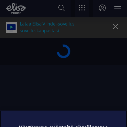
Lataa Elisa Viihde -sovellus
sovelluskaupastasi
OHJEET JA VINKIT