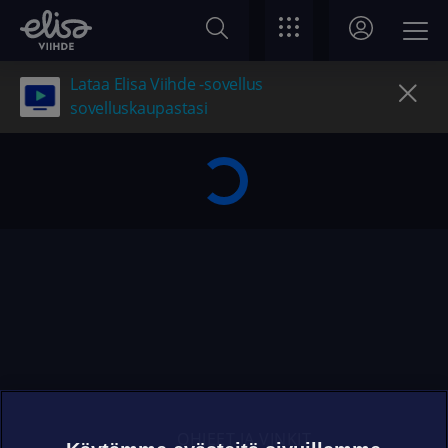
Lataa Elisa Viihde -sovellus
sovelluskaupastasi
OHJEET JA VINKIT