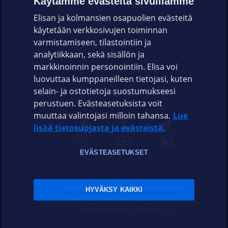
Käytämme evästeitä sivuillamme
Elisan ja kolmansien osapuolien evästeitä
OMAYHTEISÖ
käytetään verkkosivujen toiminnan
varmistamiseen, tilastointiin ja
VIANSELVITYS
analytiikkaan, sekä sisällön ja
markkinoinnin personointiin. Elisa voi
ASIAKASPALVELU
luovuttaa kumppaneilleen tietojasi, kuten
selain- ja ostotietoja suostumukseesi
ELISA.FI
perustuen. Evästeasetuksista voit
muuttaa valintojasi milloin tahansa.
Lue
lisää tietosuojasta ja evästeistä.
EVÄSTEASETUKSET
Sopimusehdot
Tietosuoja
Evästeasetukset
HYVÄKSY KAIKKI
Sääntelyviranomaiset
Saavutettavuus
Tekijänoikeudet © 2026 Elisa Oyj