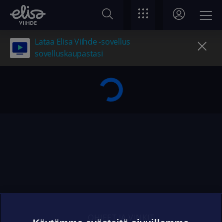
Lataa Elisa Viihde -sovellus
sovelluskaupastasi
OHJEET JA VINKIT