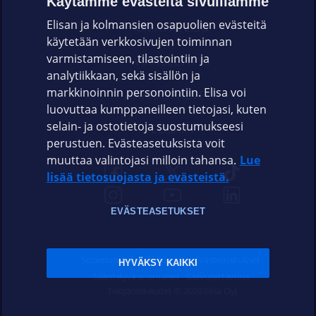
Käytämme evästeitä sivuillamme
Elisan ja kolmansien osapuolien evästeitä
OMAYHTEISÖ
käytetään verkkosivujen toiminnan
varmistamiseen, tilastointiin ja
VIANSELVITYS
analytiikkaan, sekä sisällön ja
markkinoinnin personointiin. Elisa voi
ASIAKASPALVELU
luovuttaa kumppaneilleen tietojasi, kuten
selain- ja ostotietoja suostumukseesi
ELISA.FI
perustuen. Evästeasetuksista voit
muuttaa valintojasi milloin tahansa.
Lue
lisää tietosuojasta ja evästeistä.
EVÄSTEASETUKSET
Sopimusehdot
Tietosuoja
Evästeasetukset
HYVÄKSY KAIKKI
Sääntelyviranomaiset
Saavutettavuus
Tekijänoikeudet © 2026 Elisa Oyj