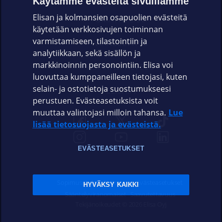
Käytämme evästeitä sivuillamme
Elisan ja kolmansien osapuolien evästeitä
OMAYHTEISÖ
käytetään verkkosivujen toiminnan
varmistamiseen, tilastointiin ja
VIANSELVITYS
analytiikkaan, sekä sisällön ja
markkinoinnin personointiin. Elisa voi
ASIAKASPALVELU
luovuttaa kumppaneilleen tietojasi, kuten
selain- ja ostotietoja suostumukseesi
ELISA.FI
perustuen. Evästeasetuksista voit
muuttaa valintojasi milloin tahansa.
Lue
lisää tietosuojasta ja evästeistä.
EVÄSTEASETUKSET
Sopimusehdot
Tietosuoja
Evästeasetukset
HYVÄKSY KAIKKI
Sääntelyviranomaiset
Saavutettavuus
Tekijänoikeudet © 2026 Elisa Oyj