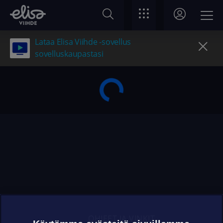
Lataa Elisa Viihde -sovellus
sovelluskaupastasi
OHJEET JA VINKIT