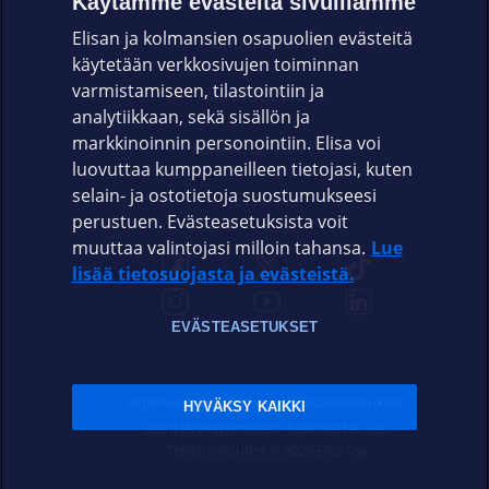
Käytämme evästeitä sivuillamme
Elisan ja kolmansien osapuolien evästeitä
OMAYHTEISÖ
käytetään verkkosivujen toiminnan
varmistamiseen, tilastointiin ja
VIANSELVITYS
analytiikkaan, sekä sisällön ja
markkinoinnin personointiin. Elisa voi
ASIAKASPALVELU
luovuttaa kumppaneilleen tietojasi, kuten
selain- ja ostotietoja suostumukseesi
ELISA.FI
perustuen. Evästeasetuksista voit
muuttaa valintojasi milloin tahansa.
Lue
lisää tietosuojasta ja evästeistä.
EVÄSTEASETUKSET
Sopimusehdot
Tietosuoja
Evästeasetukset
HYVÄKSY KAIKKI
Sääntelyviranomaiset
Saavutettavuus
Tekijänoikeudet © 2026 Elisa Oyj