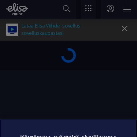
Lataa Elisa Viihde -sovellus
sovelluskaupastasi
OHJEET JA VINKIT