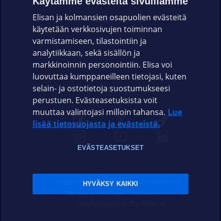
Käytämme evästeitä sivuillamme
Elisan ja kolmansien osapuolien evästeitä
OMAYHTEISÖ
käytetään verkkosivujen toiminnan
varmistamiseen, tilastointiin ja
VIANSELVITYS
analytiikkaan, sekä sisällön ja
markkinoinnin personointiin. Elisa voi
ASIAKASPALVELU
luovuttaa kumppaneilleen tietojasi, kuten
selain- ja ostotietoja suostumukseesi
ELISA.FI
perustuen. Evästeasetuksista voit
muuttaa valintojasi milloin tahansa.
Lue
lisää tietosuojasta ja evästeistä.
EVÄSTEASETUKSET
Sopimusehdot
Tietosuoja
Evästeasetukset
HYVÄKSY KAIKKI
Sääntelyviranomaiset
Saavutettavuus
Tekijänoikeudet © 2026 Elisa Oyj