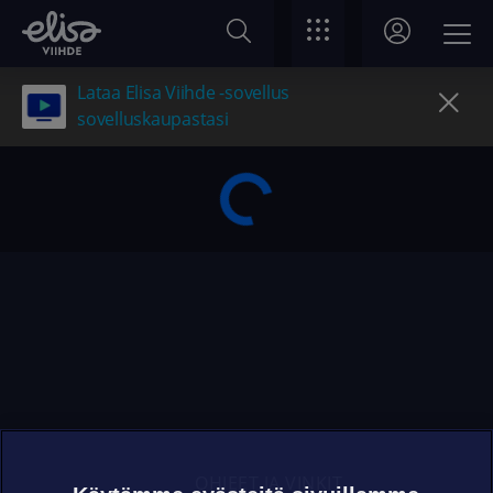
Lataa Elisa Viihde -sovellus
sovelluskaupastasi
OHJEET JA VINKIT