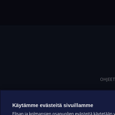
OHJEET
Käytämme evästeitä sivuillamme
Elisan ja kolmansien osapuolien evästeitä käytetään