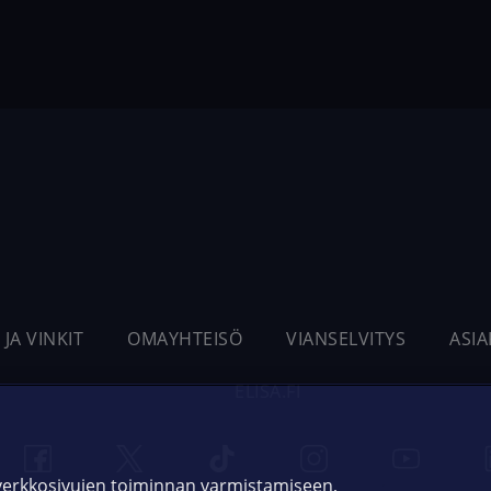
 JA VINKIT
OMAYHTEISÖ
VIANSELVITYS
ASI
ELISA.FI
 verkkosivujen toiminnan varmistamiseen,