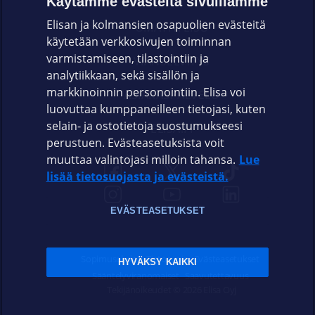
Käytämme evästeitä sivuillamme
Elisan ja kolmansien osapuolien evästeitä
OMAYHTEISÖ
käytetään verkkosivujen toiminnan
varmistamiseen, tilastointiin ja
VIANSELVITYS
analytiikkaan, sekä sisällön ja
markkinoinnin personointiin. Elisa voi
ASIAKASPALVELU
luovuttaa kumppaneilleen tietojasi, kuten
selain- ja ostotietoja suostumukseesi
ELISA.FI
perustuen. Evästeasetuksista voit
muuttaa valintojasi milloin tahansa.
Lue
lisää tietosuojasta ja evästeistä.
EVÄSTEASETUKSET
Sopimusehdot
Tietosuoja
Evästeasetukset
HYVÄKSY KAIKKI
Sääntelyviranomaiset
Saavutettavuus
Tekijänoikeudet © 2026 Elisa Oyj