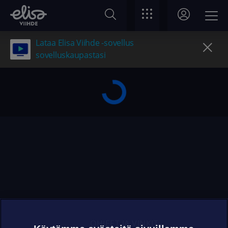
Lataa Elisa Viihde -sovellus
sovelluskaupastasi
OHJEET JA VINKIT