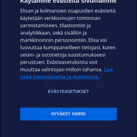
Käytämme evästeitä sivuillamme
Elisan ja kolmansien osapuolien evästeitä
OMAYHTEISÖ
käytetään verkkosivujen toiminnan
varmistamiseen, tilastointiin ja
VIANSELVITYS
analytiikkaan, sekä sisällön ja
markkinoinnin personointiin. Elisa voi
ASIAKASPALVELU
luovuttaa kumppaneilleen tietojasi, kuten
selain- ja ostotietoja suostumukseesi
ELISA.FI
perustuen. Evästeasetuksista voit
muuttaa valintojasi milloin tahansa.
Lue
lisää tietosuojasta ja evästeistä.
EVÄSTEASETUKSET
Sopimusehdot
Tietosuoja
Evästeasetukset
HYVÄKSY KAIKKI
Sääntelyviranomaiset
Saavutettavuus
Tekijänoikeudet © 2026 Elisa Oyj