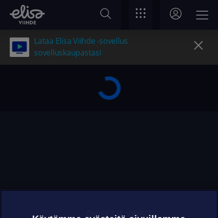
Lataa Elisa Viihde -sovellus
sovelluskaupastasi
OHJEET JA VINKIT