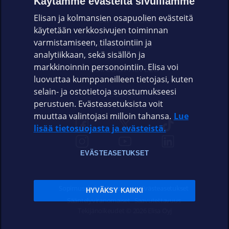
Käytämme evästeitä sivuillamme
Elisan ja kolmansien osapuolien evästeitä
OMAYHTEISÖ
käytetään verkkosivujen toiminnan
varmistamiseen, tilastointiin ja
VIANSELVITYS
analytiikkaan, sekä sisällön ja
markkinoinnin personointiin. Elisa voi
ASIAKASPALVELU
luovuttaa kumppaneilleen tietojasi, kuten
selain- ja ostotietoja suostumukseesi
ELISA.FI
perustuen. Evästeasetuksista voit
muuttaa valintojasi milloin tahansa.
Lue
lisää tietosuojasta ja evästeistä.
EVÄSTEASETUKSET
Sopimusehdot
Tietosuoja
Evästeasetukset
HYVÄKSY KAIKKI
Sääntelyviranomaiset
Saavutettavuus
Tekijänoikeudet © 2026 Elisa Oyj