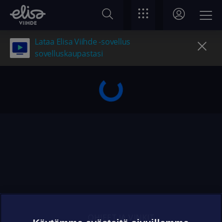
Lataa Elisa Viihde -sovellus
sovelluskaupastasi
OHJEET JA VINKIT