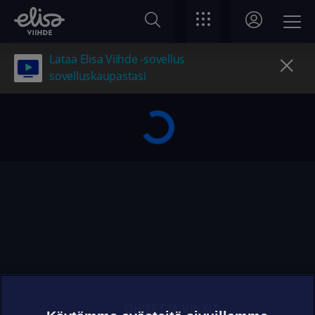
Lataa Elisa Viihde -sovellus
sovelluskaupastasi
OHJEET JA VINKIT