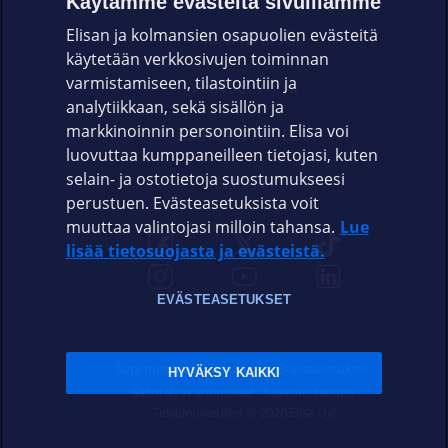
Käytämme evästeitä sivuillamme
Elisan ja kolmansien osapuolien evästeitä
OMAYHTEISÖ
käytetään verkkosivujen toiminnan
varmistamiseen, tilastointiin ja
VIANSELVITYS
analytiikkaan, sekä sisällön ja
markkinoinnin personointiin. Elisa voi
ASIAKASPALVELU
luovuttaa kumppaneilleen tietojasi, kuten
selain- ja ostotietoja suostumukseesi
ELISA.FI
perustuen. Evästeasetuksista voit
muuttaa valintojasi milloin tahansa.
Lue
lisää tietosuojasta ja evästeistä.
EVÄSTEASETUKSET
Sopimusehdot
Tietosuoja
Evästeasetukset
HYVÄKSY KAIKKI
Sääntelyviranomaiset
Saavutettavuus
Tekijänoikeudet © 2026 Elisa Oyj