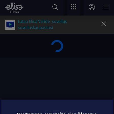
Lataa Elisa Viihde -sovellus
sovelluskaupastasi
OHJEET JA VINKIT