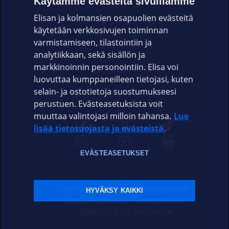
Käytämme evästeitä sivuillamme
Elisan ja kolmansien osapuolien evästeitä
OMAYHTEISÖ
käytetään verkkosivujen toiminnan
varmistamiseen, tilastointiin ja
VIANSELVITYS
analytiikkaan, sekä sisällön ja
markkinoinnin personointiin. Elisa voi
ASIAKASPALVELU
luovuttaa kumppaneilleen tietojasi, kuten
selain- ja ostotietoja suostumukseesi
ELISA.FI
perustuen. Evästeasetuksista voit
muuttaa valintojasi milloin tahansa.
Lue
lisää tietosuojasta ja evästeistä.
EVÄSTEASETUKSET
Sopimusehdot
Tietosuoja
Evästeasetukset
HYVÄKSY KAIKKI
Sääntelyviranomaiset
Saavutettavuus
Tekijänoikeudet © 2026 Elisa Oyj