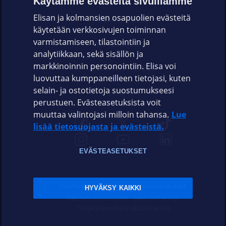
Käytämme evästeitä sivuillamme
Elisan ja kolmansien osapuolien evästeitä
OMAYHTEISÖ
käytetään verkkosivujen toiminnan
varmistamiseen, tilastointiin ja
VIANSELVITYS
analytiikkaan, sekä sisällön ja
markkinoinnin personointiin. Elisa voi
ASIAKASPALVELU
luovuttaa kumppaneilleen tietojasi, kuten
selain- ja ostotietoja suostumukseesi
ELISA.FI
perustuen. Evästeasetuksista voit
muuttaa valintojasi milloin tahansa.
Lue
lisää tietosuojasta ja evästeistä.
EVÄSTEASETUKSET
Sopimusehdot
Tietosuoja
Evästeasetukset
HYVÄKSY KAIKKI
Sääntelyviranomaiset
Saavutettavuus
Tekijänoikeudet © 2026 Elisa Oyj