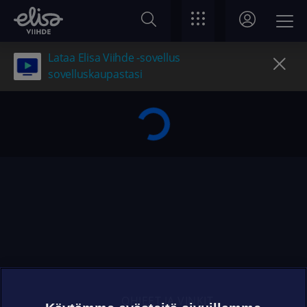
Lataa Elisa Viihde -sovellus
sovelluskaupastasi
OHJEET JA VINKIT