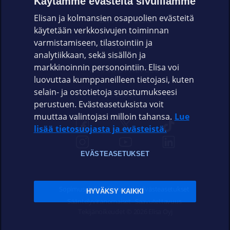
Käytämme evästeitä sivuillamme
Elisan ja kolmansien osapuolien evästeitä
OMAYHTEISÖ
käytetään verkkosivujen toiminnan
varmistamiseen, tilastointiin ja
VIANSELVITYS
analytiikkaan, sekä sisällön ja
markkinoinnin personointiin. Elisa voi
ASIAKASPALVELU
luovuttaa kumppaneilleen tietojasi, kuten
selain- ja ostotietoja suostumukseesi
ELISA.FI
perustuen. Evästeasetuksista voit
muuttaa valintojasi milloin tahansa.
Lue
lisää tietosuojasta ja evästeistä.
EVÄSTEASETUKSET
Sopimusehdot
Tietosuoja
Evästeasetukset
HYVÄKSY KAIKKI
Sääntelyviranomaiset
Saavutettavuus
Tekijänoikeudet © 2026 Elisa Oyj