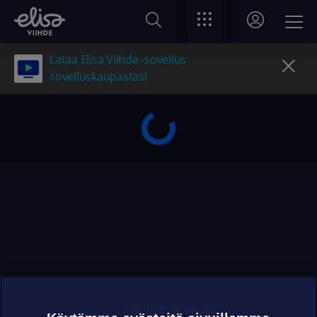
Lataa Elisa Viihde -sovellus
sovelluskaupastasi
OHJEET JA VINKIT