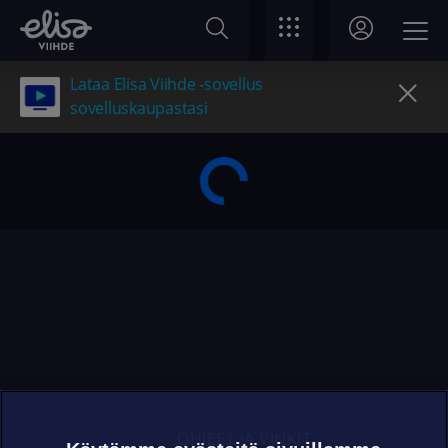
Lataa Elisa Viihde -sovellus
sovelluskaupastasi
OHJEET JA VINKIT