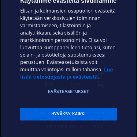
Käytämme evästeitä sivuillamme
Elisan ja kolmansien osapuolien evästeitä
OMAYHTEISÖ
käytetään verkkosivujen toiminnan
varmistamiseen, tilastointiin ja
VIANSELVITYS
analytiikkaan, sekä sisällön ja
markkinoinnin personointiin. Elisa voi
ASIAKASPALVELU
luovuttaa kumppaneilleen tietojasi, kuten
selain- ja ostotietoja suostumukseesi
ELISA.FI
perustuen. Evästeasetuksista voit
muuttaa valintojasi milloin tahansa.
Lue
lisää tietosuojasta ja evästeistä.
EVÄSTEASETUKSET
Sopimusehdot
Tietosuoja
Evästeasetukset
HYVÄKSY KAIKKI
Sääntelyviranomaiset
Saavutettavuus
Tekijänoikeudet © 2026 Elisa Oyj