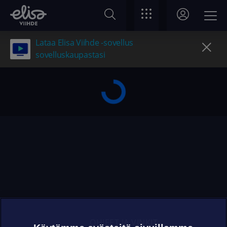
Lataa Elisa Viihde -sovellus
sovelluskaupastasi
OHJEET JA VINKIT