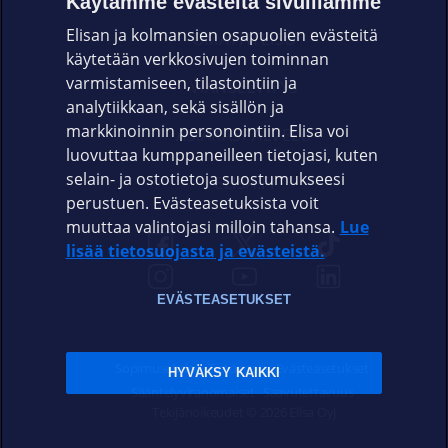
Käytämme evästeitä sivuillamme
Elisan ja kolmansien osapuolien evästeitä
OMAYHTEISÖ
käytetään verkkosivujen toiminnan
varmistamiseen, tilastointiin ja
VIANSELVITYS
analytiikkaan, sekä sisällön ja
markkinoinnin personointiin. Elisa voi
ASIAKASPALVELU
luovuttaa kumppaneilleen tietojasi, kuten
selain- ja ostotietoja suostumukseesi
ELISA.FI
perustuen. Evästeasetuksista voit
muuttaa valintojasi milloin tahansa.
Lue
lisää tietosuojasta ja evästeistä.
EVÄSTEASETUKSET
Sopimusehdot
Tietosuoja
Evästeasetukset
HYVÄKSY KAIKKI
Sääntelyviranomaiset
Saavutettavuus
Tekijänoikeudet © 2026 Elisa Oyj