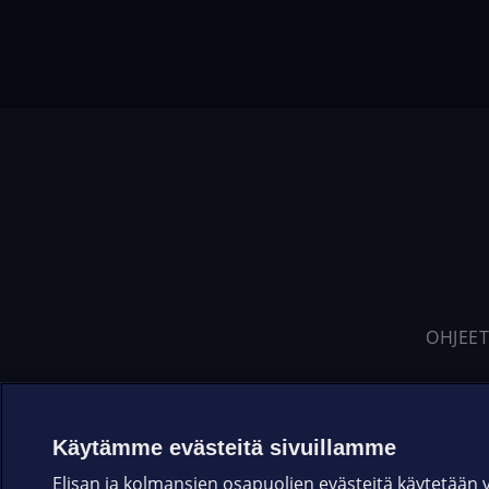
OHJEET
Käytämme evästeitä sivuillamme
Elisan ja kolmansien osapuolien evästeitä käytetään