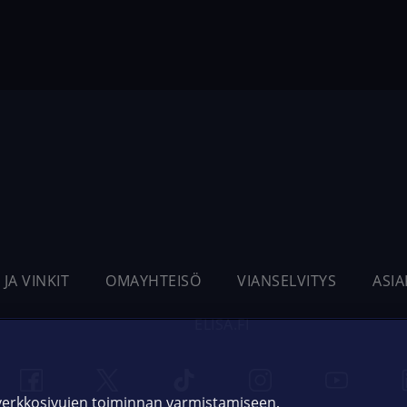
 JA VINKIT
OMAYHTEISÖ
VIANSELVITYS
ASI
ELISA.FI
 verkkosivujen toiminnan varmistamiseen,