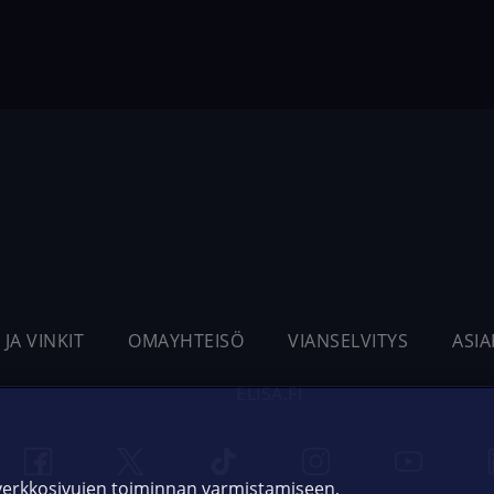
 JA VINKIT
OMAYHTEISÖ
VIANSELVITYS
ASI
ELISA.FI
 verkkosivujen toiminnan varmistamiseen,