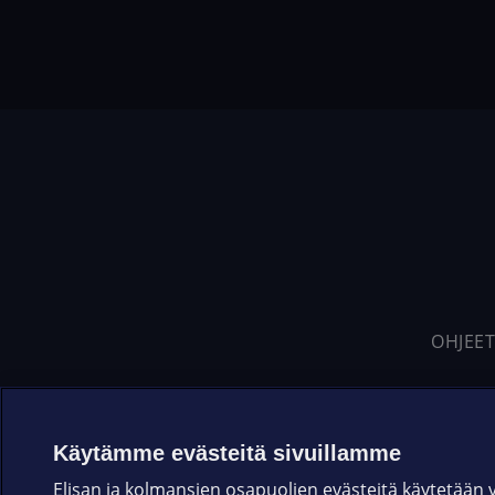
OHJEET
Käytämme evästeitä sivuillamme
Elisan ja kolmansien osapuolien evästeitä käytetään