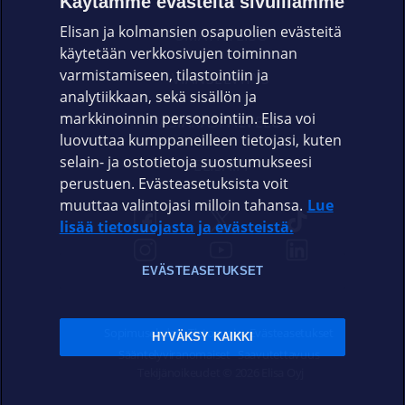
Käytämme evästeitä sivuillamme
Elisan ja kolmansien osapuolien evästeitä
OMAYHTEISÖ
käytetään verkkosivujen toiminnan
varmistamiseen, tilastointiin ja
VIANSELVITYS
analytiikkaan, sekä sisällön ja
markkinoinnin personointiin. Elisa voi
ASIAKASPALVELU
luovuttaa kumppaneilleen tietojasi, kuten
selain- ja ostotietoja suostumukseesi
ELISA.FI
perustuen. Evästeasetuksista voit
muuttaa valintojasi milloin tahansa.
Lue
lisää tietosuojasta ja evästeistä.
EVÄSTEASETUKSET
Sopimusehdot
Tietosuoja
Evästeasetukset
HYVÄKSY KAIKKI
Sääntelyviranomaiset
Saavutettavuus
Tekijänoikeudet © 2026 Elisa Oyj