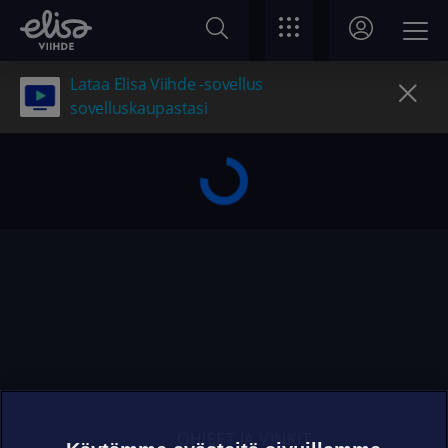
Lataa Elisa Viihde -sovellus
sovelluskaupastasi
OHJEET JA VINKIT