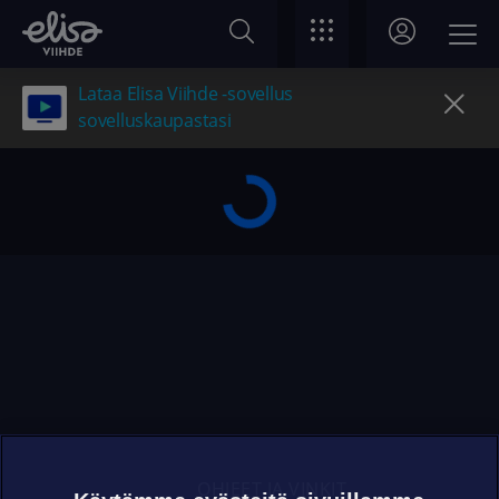
Lataa Elisa Viihde -sovellus
sovelluskaupastasi
OHJEET JA VINKIT