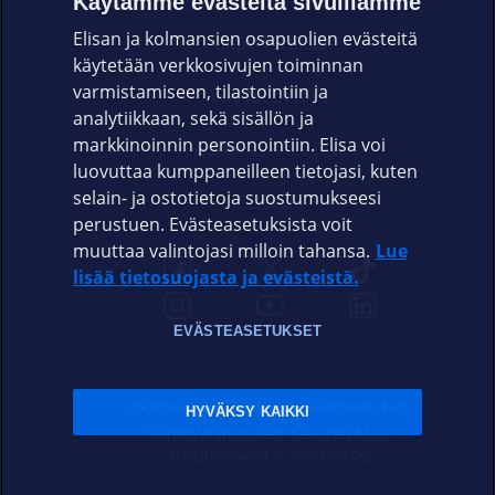
Käytämme evästeitä sivuillamme
Elisan ja kolmansien osapuolien evästeitä
OMAYHTEISÖ
käytetään verkkosivujen toiminnan
varmistamiseen, tilastointiin ja
VIANSELVITYS
analytiikkaan, sekä sisällön ja
markkinoinnin personointiin. Elisa voi
ASIAKASPALVELU
luovuttaa kumppaneilleen tietojasi, kuten
selain- ja ostotietoja suostumukseesi
ELISA.FI
perustuen. Evästeasetuksista voit
muuttaa valintojasi milloin tahansa.
Lue
lisää tietosuojasta ja evästeistä.
EVÄSTEASETUKSET
Sopimusehdot
Tietosuoja
Evästeasetukset
HYVÄKSY KAIKKI
Sääntelyviranomaiset
Saavutettavuus
Tekijänoikeudet © 2026 Elisa Oyj