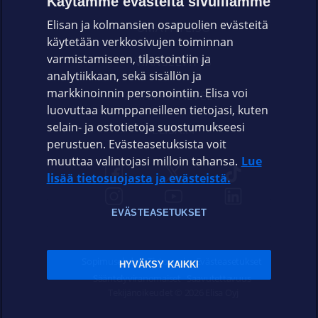
Käytämme evästeitä sivuillamme
Elisan ja kolmansien osapuolien evästeitä
OMAYHTEISÖ
käytetään verkkosivujen toiminnan
varmistamiseen, tilastointiin ja
VIANSELVITYS
analytiikkaan, sekä sisällön ja
markkinoinnin personointiin. Elisa voi
ASIAKASPALVELU
luovuttaa kumppaneilleen tietojasi, kuten
selain- ja ostotietoja suostumukseesi
ELISA.FI
perustuen. Evästeasetuksista voit
muuttaa valintojasi milloin tahansa.
Lue
lisää tietosuojasta ja evästeistä.
EVÄSTEASETUKSET
Sopimusehdot
Tietosuoja
Evästeasetukset
HYVÄKSY KAIKKI
Sääntelyviranomaiset
Saavutettavuus
Tekijänoikeudet © 2026 Elisa Oyj