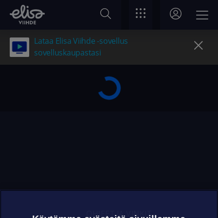
Lataa Elisa Viihde -sovellus
sovelluskaupastasi
OHJEET JA VINKIT