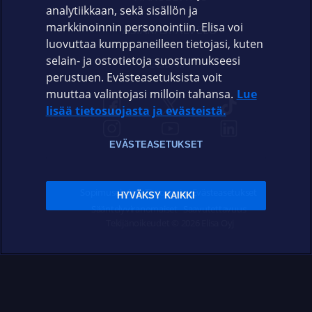
analytiikkaan, sekä sisällön ja
markkinoinnin personointiin. Elisa voi
ASIAKASPALVELU
luovuttaa kumppaneilleen tietojasi, kuten
selain- ja ostotietoja suostumukseesi
ELISA.FI
perustuen. Evästeasetuksista voit
muuttaa valintojasi milloin tahansa.
Lue
lisää tietosuojasta ja evästeistä.
EVÄSTEASETUKSET
Sopimusehdot
Tietosuoja
Evästeasetukset
HYVÄKSY KAIKKI
Sääntelyviranomaiset
Saavutettavuus
Tekijänoikeudet © 2026 Elisa Oyj