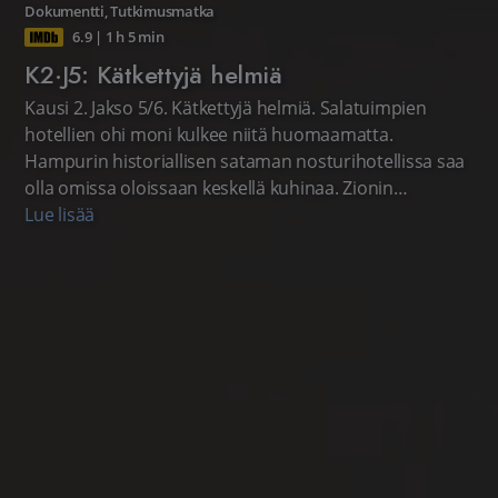
Dokumentti
,
Tutkimusmatka
6.9
|
1 h 5 min
K2·J5: Kätkettyjä helmiä
Kausi 2. Jakso 5/6. Kätkettyjä helmiä. Salatuimpien
hotellien ohi moni kulkee niitä huomaamatta.
Hampurin historiallisen sataman nosturihotellissa saa
olla omissa oloissaan keskellä kuhinaa. Zionin
kansallispuistosta löytyy hieman erikoisempi
Lue lisää
asuntovaunualue ja Englannista vanhoihin
junanvaunuihin kätketty hotelli. Englantilainen
lifestyleohjelma.