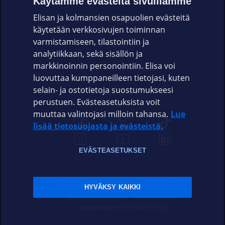
Käytämme evästeitä sivuillamme
Elisan ja kolmansien osapuolien evästeitä
OMAYHTEISÖ
käytetään verkkosivujen toiminnan
varmistamiseen, tilastointiin ja
VIANSELVITYS
analytiikkaan, sekä sisällön ja
markkinoinnin personointiin. Elisa voi
ASIAKASPALVELU
luovuttaa kumppaneilleen tietojasi, kuten
selain- ja ostotietoja suostumukseesi
ELISA.FI
perustuen. Evästeasetuksista voit
muuttaa valintojasi milloin tahansa.
Lue
lisää tietosuojasta ja evästeistä.
EVÄSTEASETUKSET
Sopimusehdot
Tietosuoja
Evästeasetukset
HYVÄKSY KAIKKI
Sääntelyviranomaiset
Saavutettavuus
Tekijänoikeudet © 2026 Elisa Oyj