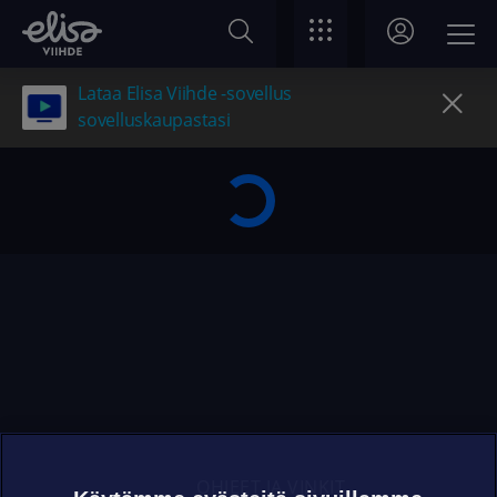
Lataa Elisa Viihde -sovellus
sovelluskaupastasi
OHJEET JA VINKIT