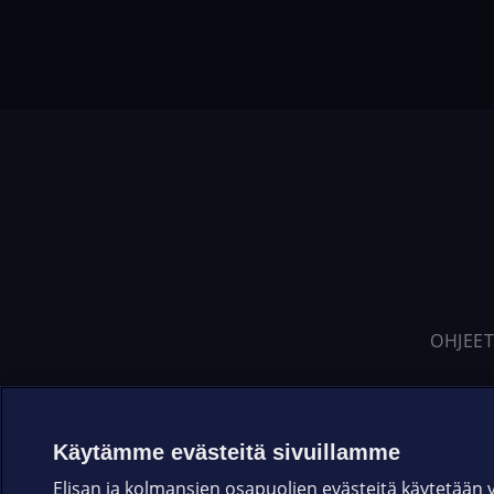
OHJEET
Käytämme evästeitä sivuillamme
Elisan ja kolmansien osapuolien evästeitä käytetään