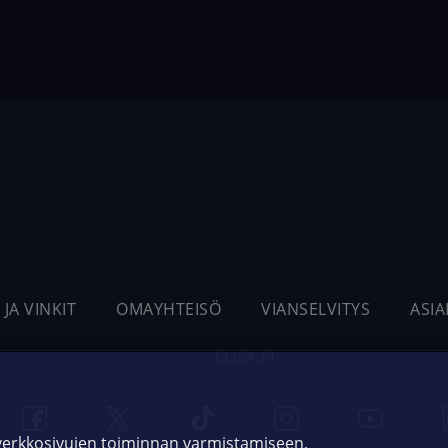
 JA VINKIT
OMAYHTEISÖ
VIANSELVITYS
ASI
ELISA.FI
 verkkosivujen toiminnan varmistamiseen,