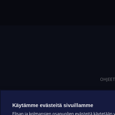
OHJEET
Käytämme evästeitä sivuillamme
Elisan ja kolmansien osapuolien evästeitä käytetään