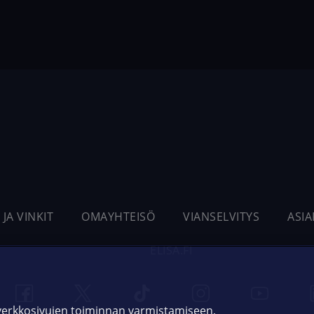
 JA VINKIT
OMAYHTEISÖ
VIANSELVITYS
ASI
ELISA.FI
 verkkosivujen toiminnan varmistamiseen,