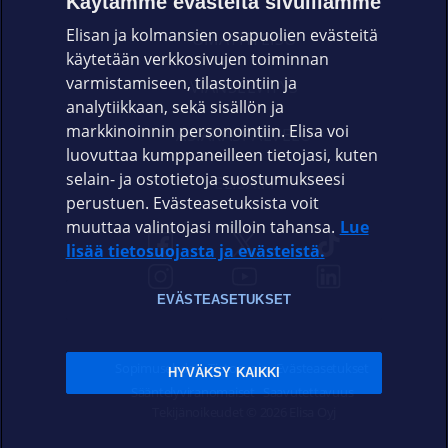
Käytämme evästeitä sivuillamme
Elisan ja kolmansien osapuolien evästeitä
OMAYHTEISÖ
käytetään verkkosivujen toiminnan
varmistamiseen, tilastointiin ja
VIANSELVITYS
analytiikkaan, sekä sisällön ja
markkinoinnin personointiin. Elisa voi
ASIAKASPALVELU
luovuttaa kumppaneilleen tietojasi, kuten
selain- ja ostotietoja suostumukseesi
ELISA.FI
perustuen. Evästeasetuksista voit
muuttaa valintojasi milloin tahansa.
Lue
lisää tietosuojasta ja evästeistä.
EVÄSTEASETUKSET
Sopimusehdot
Tietosuoja
Evästeasetukset
HYVÄKSY KAIKKI
Sääntelyviranomaiset
Saavutettavuus
Tekijänoikeudet © 2026 Elisa Oyj