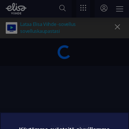
Lataa Elisa Viihde -sovellus
sovelluskaupastasi
OHJEET JA VINKIT