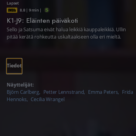
Lapset
8.8
|
9 min
|
K1·J9: Eläinten päiväkoti
Sello ja Satsuma eivät halua leikkiä kauppaleikkiä. Ullin
pitää kerätä rohkeutta uskaltaakseen olla eri mieltä.
Tiedot
Näyttelijät:
Björn Carlberg
,
Petter Lennstrand
,
Emma Peters
,
Frida
Hennoks
,
Cecilia Wrangel