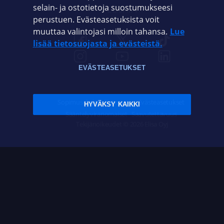
selain- ja ostotietoja suostumukseesi
ELISA.FI
perustuen. Evästeasetuksista voit
muuttaa valintojasi milloin tahansa.
Lue
lisää tietosuojasta ja evästeistä.
EVÄSTEASETUKSET
Sopimusehdot
Tietosuoja
Evästeasetukset
HYVÄKSY KAIKKI
Sääntelyviranomaiset
Saavutettavuus
Tekijänoikeudet © 2026 Elisa Oyj