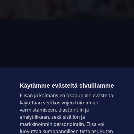
OHJEET JA VINKIT
Käytämme evästeitä sivuillamme
Elisan ja kolmansien osapuolien evästeitä
OMAYHTEISÖ
käytetään verkkosivujen toiminnan
varmistamiseen, tilastointiin ja
VIANSELVITYS
analytiikkaan, sekä sisällön ja
markkinoinnin personointiin. Elisa voi
ASIAKASPALVELU
luovuttaa kumppaneilleen tietojasi, kuten