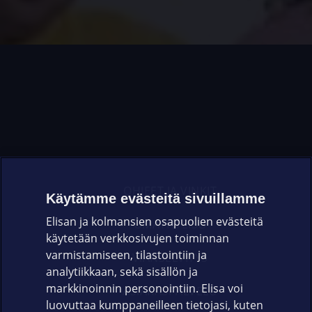
OHJEET JA VINKIT
Käytämme evästeitä sivuillamme
Elisan ja kolmansien osapuolien evästeitä
OMAYHTEISÖ
käytetään verkkosivujen toiminnan
varmistamiseen, tilastointiin ja
VIANSELVITYS
analytiikkaan, sekä sisällön ja
markkinoinnin personointiin. Elisa voi
ASIAKASPALVELU
luovuttaa kumppaneilleen tietojasi, kuten