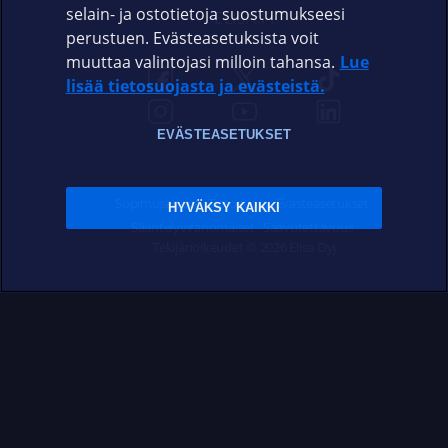
selain- ja ostotietoja suostumukseesi
ELISA.FI
perustuen. Evästeasetuksista voit
muuttaa valintojasi milloin tahansa.
Lue
lisää tietosuojasta ja evästeistä.
EVÄSTEASETUKSET
Sopimusehdot
Tietosuoja
Evästeasetukset
HYVÄKSY KAIKKI
Sääntelyviranomaiset
Saavutettavuus
Tekijänoikeudet © 2026 Elisa Oyj