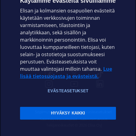
Käytämme evästeitä sivuillamme
Elisan ja kolmansien osapuolien evästeitä
OMAYHTEISÖ
käytetään verkkosivujen toiminnan
varmistamiseen, tilastointiin ja
VIANSELVITYS
analytiikkaan, sekä sisällön ja
markkinoinnin personointiin. Elisa voi
ASIAKASPALVELU
luovuttaa kumppaneilleen tietojasi, kuten
selain- ja ostotietoja suostumukseesi
ELISA.FI
perustuen. Evästeasetuksista voit
muuttaa valintojasi milloin tahansa.
Lue
lisää tietosuojasta ja evästeistä.
EVÄSTEASETUKSET
Sopimusehdot
Tietosuoja
Evästeasetukset
HYVÄKSY KAIKKI
Sääntelyviranomaiset
Saavutettavuus
Tekijänoikeudet © 2026 Elisa Oyj