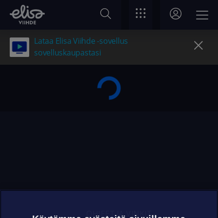
Lataa Elisa Viihde -sovellus
sovelluskaupastasi
OHJEET JA VINKIT