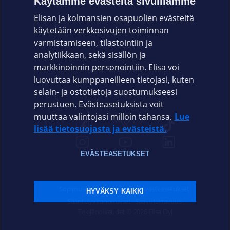
Käytämme evästeitä sivuillamme
Elisan ja kolmansien osapuolien evästeitä
OMAYHTEISÖ
käytetään verkkosivujen toiminnan
varmistamiseen, tilastointiin ja
VIANSELVITYS
analytiikkaan, sekä sisällön ja
markkinoinnin personointiin. Elisa voi
ASIAKASPALVELU
luovuttaa kumppaneilleen tietojasi, kuten
selain- ja ostotietoja suostumukseesi
ELISA.FI
perustuen. Evästeasetuksista voit
muuttaa valintojasi milloin tahansa.
Lue
lisää tietosuojasta ja evästeistä.
EVÄSTEASETUKSET
Sopimusehdot
Tietosuoja
Evästeasetukset
HYVÄKSY KAIKKI
Sääntelyviranomaiset
Saavutettavuus
Tekijänoikeudet © 2026 Elisa Oyj