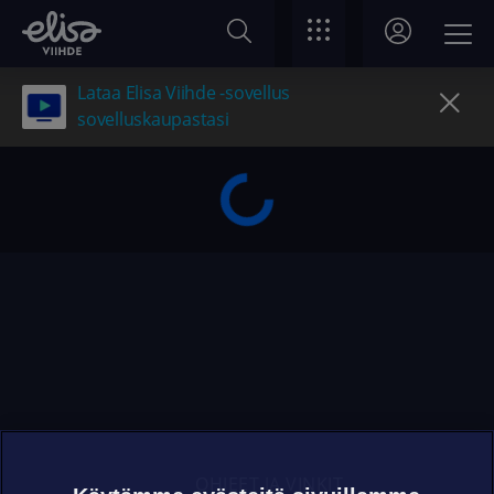
Lataa Elisa Viihde -sovellus
sovelluskaupastasi
OHJEET JA VINKIT