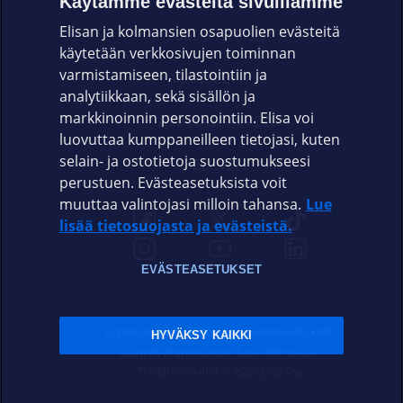
Käytämme evästeitä sivuillamme
Elisan ja kolmansien osapuolien evästeitä
OMAYHTEISÖ
käytetään verkkosivujen toiminnan
varmistamiseen, tilastointiin ja
VIANSELVITYS
analytiikkaan, sekä sisällön ja
markkinoinnin personointiin. Elisa voi
ASIAKASPALVELU
luovuttaa kumppaneilleen tietojasi, kuten
selain- ja ostotietoja suostumukseesi
ELISA.FI
perustuen. Evästeasetuksista voit
muuttaa valintojasi milloin tahansa.
Lue
lisää tietosuojasta ja evästeistä.
EVÄSTEASETUKSET
Sopimusehdot
Tietosuoja
Evästeasetukset
HYVÄKSY KAIKKI
Sääntelyviranomaiset
Saavutettavuus
Tekijänoikeudet © 2026 Elisa Oyj