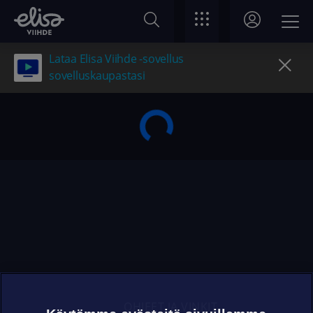
Lataa Elisa Viihde -sovellus
sovelluskaupastasi
OHJEET JA VINKIT