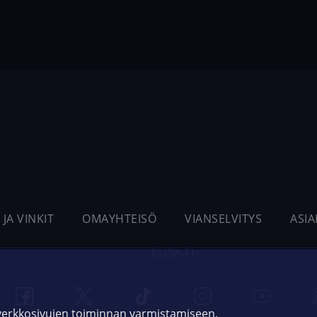
 JA VINKIT
OMAYHTEISÖ
VIANSELVITYS
ASI
ELISA.FI
 verkkosivujen toiminnan varmistamiseen,