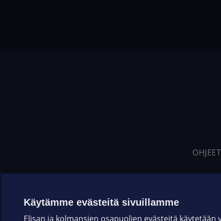
OHJEET
Käytämme evästeitä sivuillamme
Elisan ja kolmansien osapuolien evästeitä käytetään